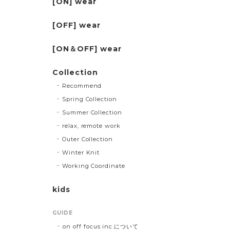
[ON] wear
[OFF] wear
[ON＆OFF] wear
Collection
Recommend
Spring Collection
Summer Collection
relax, remote work
Outer Collection
Winter Knit
Working Coordinate
kids
GUIDE
on off focus inc.について