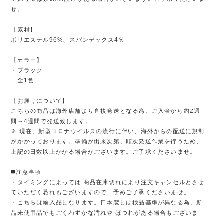
せ。
【素材】
ポリエステル96%、スパンデックス4％
【カラー】
・ブラック
全1色
【お届けについて】
こちらの商品は海外店舗より直接発送となる為、ご入金から約2週
間～4週間で発送致します。
※ 現在、新型コロナウイルスの流行に伴い、海外からの配送に規制
がかかっております。準備が出来次第、順次発送作業を行うため、
上記の日数以上かかる場合がございます。ご了承くださいませ。
◼️注意事項
・タイミングによっては 商品在庫切れにより注文キャンセルとさせ
ていただく恐れもございますので、予めご了承くださいませ。
・こちらは輸入品となります。日本製とは検品基準が異なる為、新
品未使用品でもごくわずかな汚れや ほつれがある場合もございま