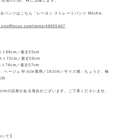
ト生地のため、秋に活躍します。
るパンツはこちら「レーヨン ストレートパンツ Mocha-
w.onofffocus.com/items/49955407
バスト68cm／着丈55cm
バスト72cm／着丈56cm
バスト76cm／着丈57cm
：ベージュ M size着用／162cm／サイズ感：ちょうど、袖
長め
数cmの誤差がある場合がございます。ご了承くださいませ。
ついて】