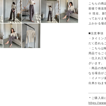
こちらの商
前後で発送
※ 現在、
っておりま
上かかる場
◼️注意事項
・タイミン
だく恐れも
・こちらは
用品でもご
・仕入れ工
ざいます。
・商品の色
なる場合が
・イメージ
出来かねま
--------------
＊ご購入前
https://ww