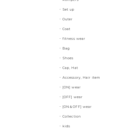
Set up
Outer
Coat
fitness wear
Bag
Shoes
Cap, Hat
Accessory, Hair item
[ON] wear
[OFF] wear
[ON＆OFF] wear
Collection
kids