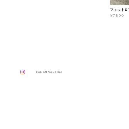
フィット&
¥7,800
©on off focus inc.