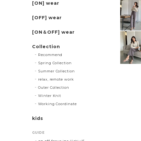
[ON] wear
[OFF] wear
[ON＆OFF] wear
Collection
Recommend
Spring Collection
Summer Collection
relax, remote work
Outer Collection
Winter Knit
Working Coordinate
kids
GUIDE
on off focus inc.について