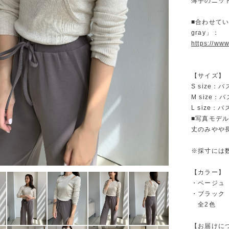
薄手のニッ
■合わせてい
gray」：
https://ww
【サイズ】
S size：
M size：
L size：
■写真モデル
丈のみやや
※採寸には
【カラー】
・ベージュ
・ブラック
全2色
【お届けに