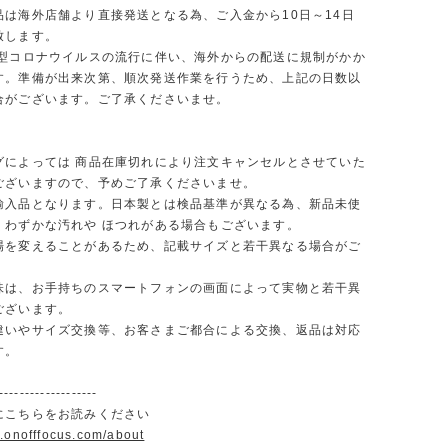
品は海外店舗より直接発送となる為、ご入金から10日～14日
致します。
新型コロナウイルスの流行に伴い、海外からの配送に規制がかか
す。準備が出来次第、順次発送作業を行うため、上記の日数以
合がございます。ご了承くださいませ。
グによっては 商品在庫切れにより注文キャンセルとさせていた
ございますので、予めご了承くださいませ。
輸入品となります。日本製とは検品基準が異なる為、新品未使
くわずかな汚れや ほつれがある場合もございます。
場を変えることがあるため、記載サイズと若干異なる場合がご
味は、お手持ちのスマートフォンの画面によって実物と若干異
ございます。
違いやサイズ交換等、お客さまご都合による交換、返品は対応
す。
-------------------
にこちらをお読みください
w.onofffocus.com/about