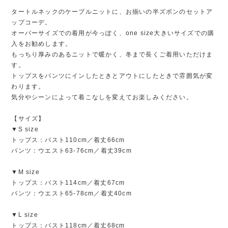
タートルネックのケーブルニットに、お揃いの半ズボンのセットア
ップコーデ。
オーバーサイズでの着用が今っぽく、one size大きいサイズでの購
入をお勧めします。
もっちり厚みのあるニットで暖かく、冬まで長くご着用いただけま
す。
トップスをパンツにインしたときとアウトにしたときで雰囲気が変
わります。
気分やシーンによって着こなしを変えてお楽しみください。
【サイズ】
▼S size
トップス：バスト110cm／着丈66cm
パンツ：ウエスト63-76cm／着丈39cm
▼M size
トップス：バスト114cm／着丈67cm
パンツ：ウエスト65-78cm／着丈40cm
▼L size
トップス：バスト118cm／着丈68cm