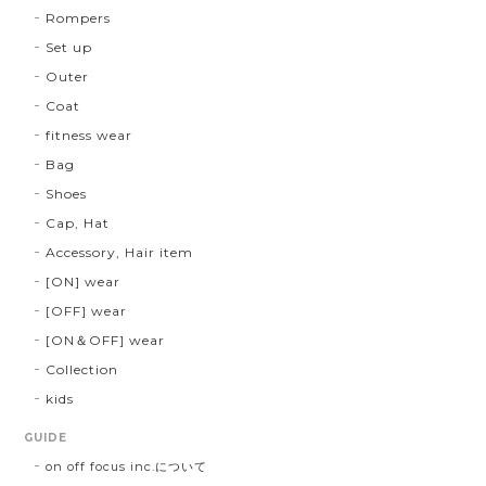
Rompers
Set up
Outer
Coat
fitness wear
Bag
Shoes
Cap, Hat
Accessory, Hair item
[ON] wear
[OFF] wear
[ON＆OFF] wear
Collection
kids
GUIDE
on off focus inc.について