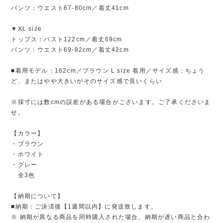
パンツ：ウエスト67-80cm／着丈41cm
▼XL size
トップス：バスト122cm／着丈69cm
パンツ：ウエスト69-82cm／着丈42cm
■着用モデル：162cm／ブラウン L size 着用／サイズ感：ちょう
ど、またはやや大きいがそのサイズ感で良いくらい
※採寸には数cmの誤差がある場合がございます。ご了承くださいま
せ。
【カラー】
・ブラウン
・ホワイト
・グレー
全3色
【納期について】
■納期：ご決済後【1週間以内】に発送致します。
※ 納期が異なる商品を同時購入された場合、納期が遅い商品と合わ