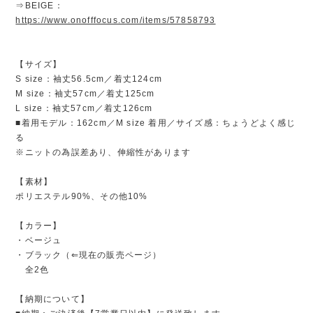
⇒BEIGE：
https://www.onofffocus.com/items/57858793
【サイズ】
S size：袖丈56.5cm／着丈124cm
M size：袖丈57cm／着丈125cm
L size：袖丈57cm／着丈126cm
■着用モデル：162cm／M size 着用／サイズ感：ちょうどよく感じ
る
※ニットの為誤差あり、伸縮性があります
【素材】
ポリエステル90%、その他10%
【カラー】
・ベージュ
・ブラック（⇐現在の販売ページ）
全2色
【納期について】