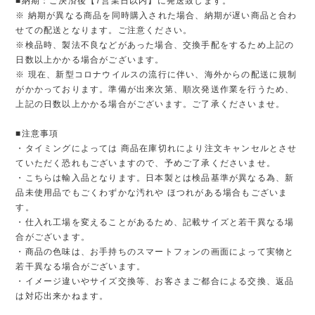
■納期：ご決済後【7営業日以内】に発送致します。
※ 納期が異なる商品を同時購入された場合、納期が遅い商品と合わ
せての配送となります。ご注意ください。
※検品時、製法不良などがあった場合、交換手配をするため上記の
日数以上かかる場合がございます。
※ 現在、新型コロナウイルスの流行に伴い、海外からの配送に規制
がかかっております。準備が出来次第、順次発送作業を行うため、
上記の日数以上かかる場合がございます。ご了承くださいませ。
■注意事項
・タイミングによっては 商品在庫切れにより注文キャンセルとさせ
ていただく恐れもございますので、予めご了承くださいませ。
・こちらは輸入品となります。日本製とは検品基準が異なる為、新
品未使用品でもごくわずかな汚れや ほつれがある場合もございま
す。
・仕入れ工場を変えることがあるため、記載サイズと若干異なる場
合がございます。
・商品の色味は、お手持ちのスマートフォンの画面によって実物と
若干異なる場合がございます。
・イメージ違いやサイズ交換等、お客さまご都合による交換、返品
は対応出来かねます。