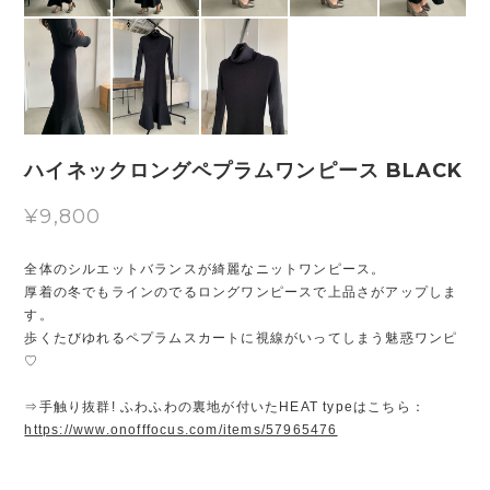
ハイネックロングペプラムワンピース BLACK
¥9,800
全体のシルエットバランスが綺麗なニットワンピース。
厚着の冬でもラインのでるロングワンピースで上品さがアップしま
す。
歩くたびゆれるペプラムスカートに視線がいってしまう魅惑ワンピ
♡
⇒手触り抜群! ふわふわの裏地が付いたHEAT typeはこちら：
https://www.onofffocus.com/items/57965476